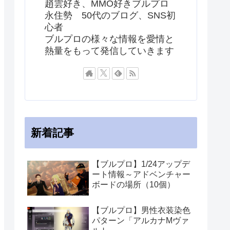
趙雲好き、MMO好きブルプロ
永住勢 50代のブログ、SNS初
心者
ブルプロの様々な情報を愛情と
熱量をもって発信していきます
新着記事
【ブルプロ】1/24アップデ
ート情報～アドベンチャー
ボードの場所（10個）
【ブルプロ】男性衣装染色
パターン「アルカナMヴァ