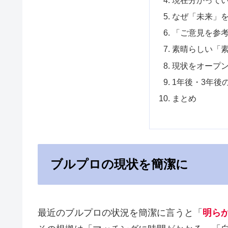
なぜ「未来」
「ご意見を参
素晴らしい「
現状をオープン
1年後・3年後
まとめ
ブルプロの現状を簡潔に
最近のブルプロの状況を簡潔に言うと「
明ら