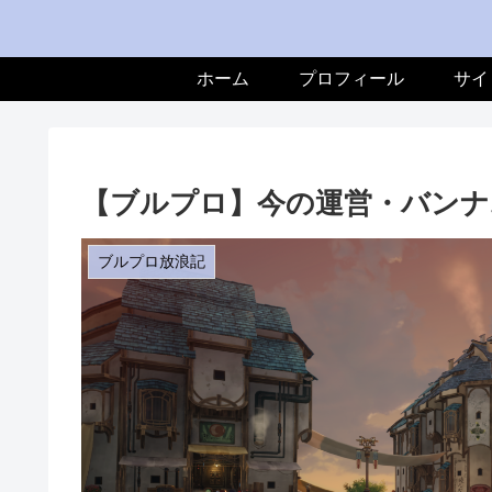
ホーム
プロフィール
サイ
【ブルプロ】今の運営・バンナ
ブルプロ放浪記