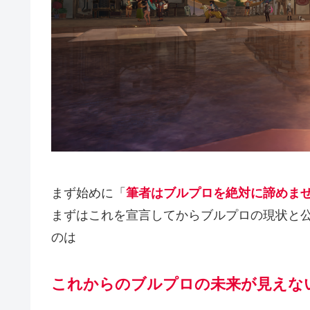
まず始めに「
筆者はブルプロを絶対に諦めま
まずはこれを宣言してからブルプロの現状と公
のは
これからのブルプロの未来が見えな