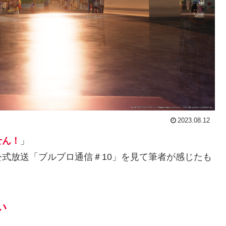
2023.08.12
せん！
」
式放送「ブルプロ通信＃10」を見て筆者が感じたも
い