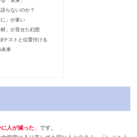
を語らないのか？
考に」が多い
素材」が見せた幻想
βテストと位置付ける
の未来
かに人が減った
」です。