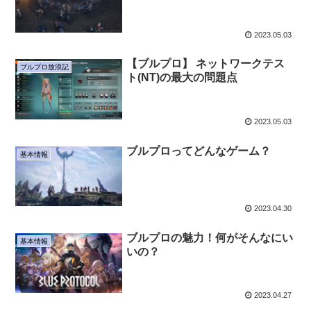
2023.05.03
【ブルプロ】 ネットワークテス
ブルプロ放浪記
ト(NT)の最大の問題点
2023.05.03
ブルプロってどんなゲーム？
基本情報
2023.04.30
ブルプロの魅力！何がそんなにい
基本情報
いの？
2023.04.27